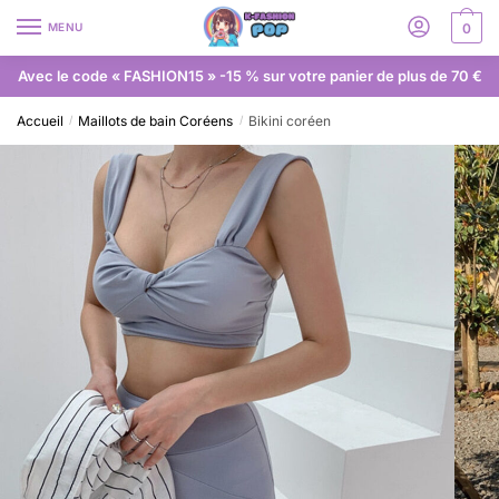
MENU
0
Avec le code « FASHION15 » -15 % sur votre panier de plus de 70 €
Accueil
Maillots de bain Coréens
Bikini coréen
/
/