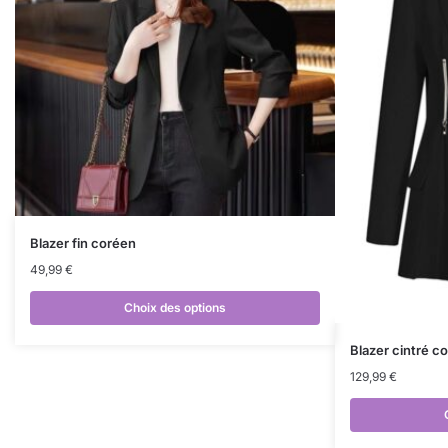
Blazer fin coréen
49,99
€
Choix des options
Blazer cintré c
129,99
€