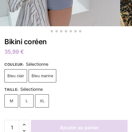
Bikini coréen
35,99
€
Sélectionne
COULEUR
:
Bleu clair
Bleu marine
Sélectionne
TAILLE
:
M
L
XL
Ajouter au panier