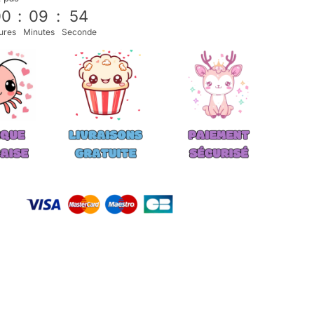
00
:
09
:
53
ures
Minutes
Seconde