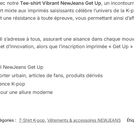
vec notre
Tee-shirt Vibrant NewJeans Get Up
, un incontour
rt mixte aux imprimés saisissants célèbre l’univers de la K-
t une résistance à toute épreuve, vous permettant ainsi d’af
di s’adresse à tous, assurant une aisance dans chaque mouv
é et d’innovation, alors que l’inscription imprimée « Get U
el NewJeans Get Up
rter urbain, articles de fans, produits dérivés
uence K-pop
pour une allure moderne
égories :
T-Shirt K-pop
,
Vêtements & accessoires NEWJEANS
Éti