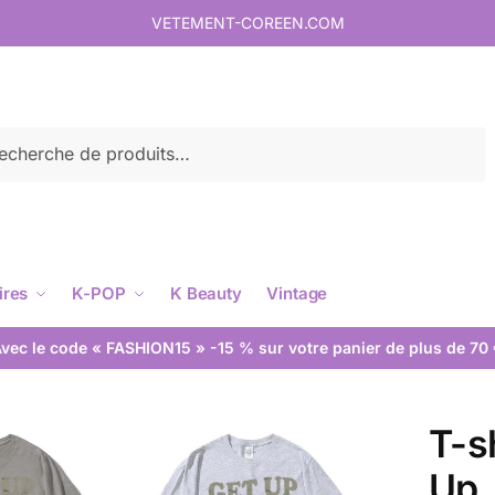
VETEMENT-COREEN.COM
rche
ires
K-POP
K Beauty
Vintage
vec le code « FASHION15 » -15 % sur votre panier de plus de 70
T-s
Up