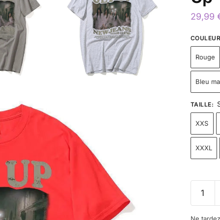
29,99
COULEU
Rouge
Bleu ma
TAILLE
:
XXS
XXXL
Ne tarde