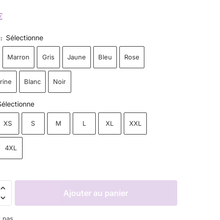
€
Sélectionne
R
:
Marron
Gris
Jaune
Bleu
Rose
rine
Blanc
Noir
Sélectionne
XS
S
M
L
XL
XXL
4XL
Ajouter au panier
z pas