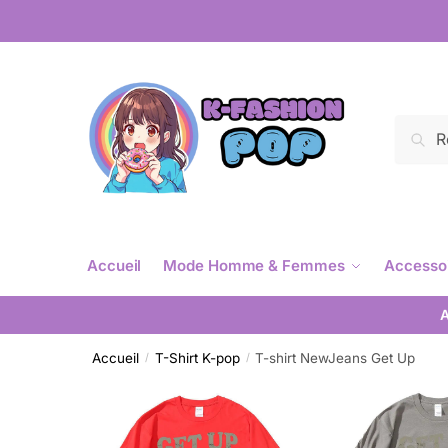
Reche
Accueil
Mode Homme & Femmes
Accesso
A
Accueil
T-Shirt K-pop
T-shirt NewJeans Get Up
/
/