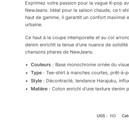
Exprimez votre passion pour la vague K-pop a
NewJeans. Idéal pour la saison chaude, ce t-shi
haut de gamme, il garantit un confort maximal e
urbaine.
Ce haut à la coupe intemporelle et au col arron
denim enrichit la tenue d’une nuance de solidit
chansons phares de NewJeans.
Couleurs
: Base monochrome ornée du visu
Type
: Tee-shirt à manches courtes, prêt-à-po
Style
: Décontracté, tendance Harajuku, infl
Matière
: Coton enrichi d’une texture denim 
UGS :
ND
Cat