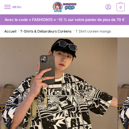
MENU
0
Avec le code « FASHION15 » -15 % sur votre panier de plus de 70 €
Accueil
T-Shirts & Débardeurs Coréens
T Shirt coréen manga
/
/