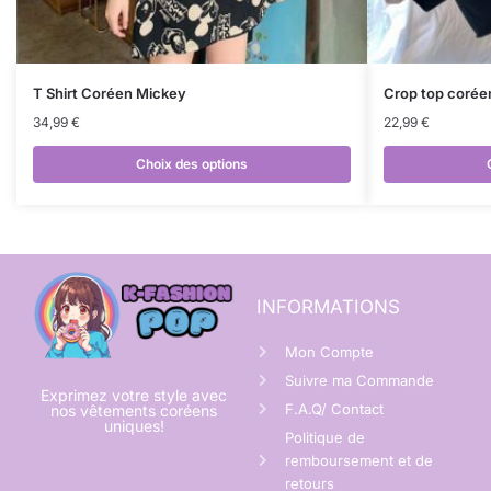
T Shirt Coréen Mickey
Crop top corée
34,99
€
22,99
€
Choix des options
INFORMATIONS
Mon Compte
Suivre ma Commande
Exprimez votre style avec
F.A.Q/ Contact
nos vêtements coréens
uniques!
Politique de
remboursement et de
retours