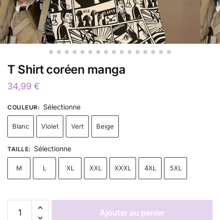
T Shirt coréen manga
34,99
€
Sélectionne
COULEUR
:
Blanc
Violet
Vert
Beige
Sélectionne
TAILLE
:
M
L
XL
XXL
XXXL
4XL
5XL
Ajouter au panier