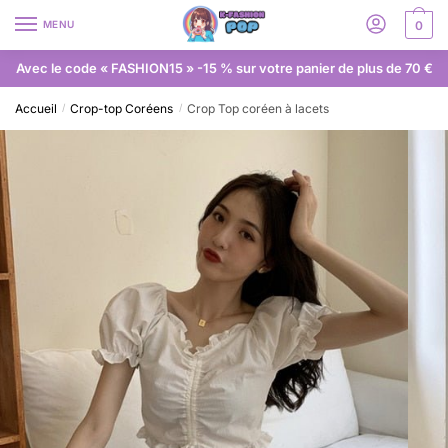
MENU
0
Avec le code « FASHION15 » -15 % sur votre panier de plus de 70 €
Accueil
Crop-top Coréens
Crop Top coréen à lacets
/
/