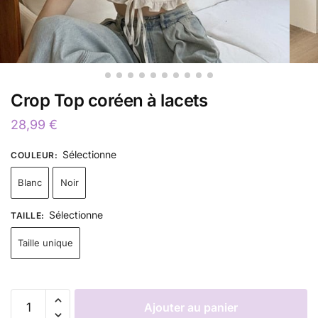
Crop Top coréen à lacets
28,99
€
Sélectionne
COULEUR
:
Blanc
Noir
Sélectionne
TAILLE
:
Taille unique
Ajouter au panier