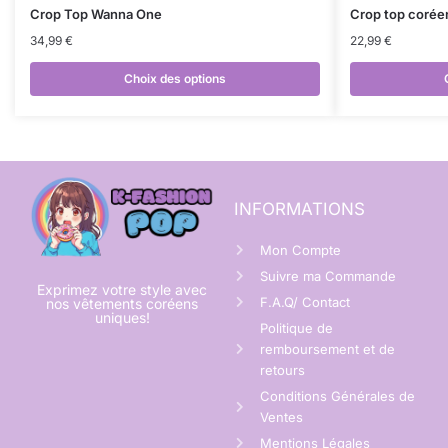
Crop Top Wanna One
Crop top corée
34,99
€
22,99
€
Choix des options
INFORMATIONS
Mon Compte
Suivre ma Commande
Exprimez votre style avec
F.A.Q/ Contact
nos vêtements coréens
uniques!
Politique de
remboursement et de
retours
Conditions Générales de
Ventes
Mentions Légales