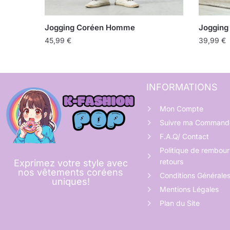
Jogging Coréen Homme
Jogging
45,99
€
39,99
€
INFORMATIONS
Mon Compte
Suivre ma Command
F.A.Q/ Contact
Politique de rembou
retours
Exprimez votre style avec
nos vêtements coréens
Conditions Générale
uniques!
Mentions Légales
Plan du Site