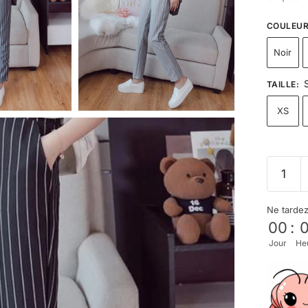
COULEU
Noir
TAILLE
:
XS
Ne tarde
00
:
Jour
He