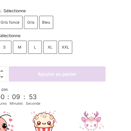
Sélectionne
R
:
Gris foncé
Gris
Bleu
Sélectionne
S
M
L
XL
XXL
Ajouter au panier
z pas
00
:
09
:
52
ures
Minutes
Seconde