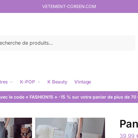
VETEMENT-COREEN.COM
rche
ires
K-POP
K Beauty
Vintage
vec le code « FASHION15 » -15 % sur votre panier de plus de 70
Pan
39,99