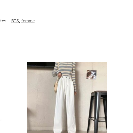
tes :
BTS
,
femme