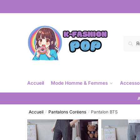
Reche
Accueil
Mode Homme & Femmes
Accesso
A
Accueil
Pantalons Coréens
Pantalon BTS
/
/