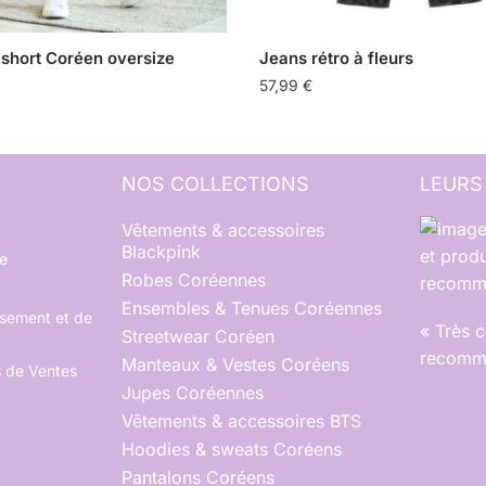
 short Coréen oversize
Jeans rétro à fleurs
57,99
€
NOS COLLECTIONS
LEURS
Vêtements & accessoires
Blackpink
et produ
e
Robes Coréennes
recomma
Ensembles & Tenues Coréennes
rsement et de
« Très 
Streetwear Coréen
recomma
Manteaux & Vestes Coréens
s de Ventes
Jupes Coréennes
Vêtements & accessoires BTS
Hoodies & sweats Coréens
Pantalons Coréens