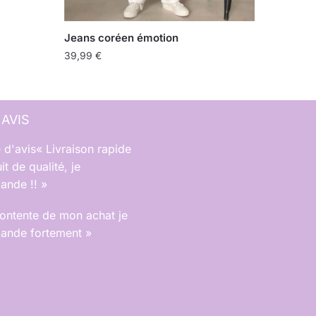
Jeans coréen émotion
39,99
€
 AVIS
« Livraison rapide
it de qualité, je
nde !! »
contente de mon achat je
nde fortement »