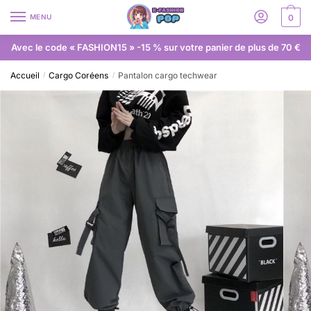
MENU
0
Avec le code « FASHION15 » -15 % sur votre panier de plus de 70 €
Accueil
Cargo Coréens
Pantalon cargo techwear
/
/