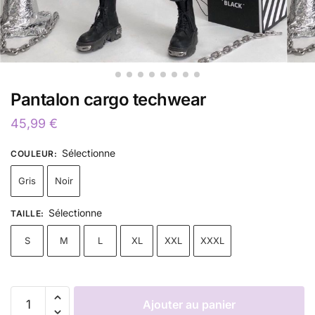
Pantalon cargo techwear
45,99
€
Sélectionne
COULEUR
:
Gris
Noir
Sélectionne
TAILLE
:
S
M
L
XL
XXL
XXXL
Ajouter au panier