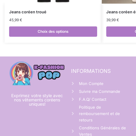
Jeans coréen troué
Jeans coréen 
45,99
€
39,99
€
Choix des options
INFORMATIONS
Mon Compte
Suivre ma Commande
Exprimez votre style avec
F.A.Q/ Contact
nos vêtements coréens
uniques!
Politique de
remboursement et de
retours
Conditions Générales de
Ventes