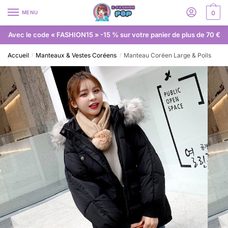
MENU
0
Avec le code « FASHION15 » -15 % sur votre panier de plus de 70 €
Accueil
Manteaux & Vestes Coréens
Manteau Coréen Large & Poils
/
/