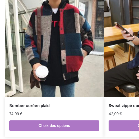
Bomber coréen plaid
Sweat zippé co
74,99
€
42,99
€
Choix des options