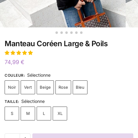
Manteau Coréen Large & Poils
74,99
€
Sélectionne
COULEUR
:
Noir
Vert
Beige
Rose
Bleu
Sélectionne
TAILLE
:
S
M
L
XL