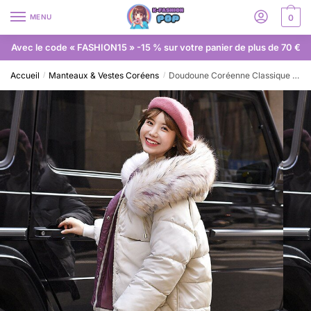
MENU
0
Avec le code « FASHION15 » -15 % sur votre panier de plus de 70 €
Accueil
Manteaux & Vestes Coréens
Doudoune Coréenne Classique Fourrure
/
/