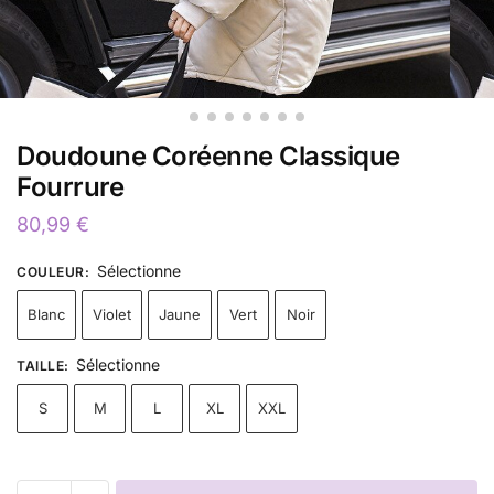
Doudoune Coréenne Classique
Fourrure
80,99
€
Sélectionne
COULEUR
:
Blanc
Violet
Jaune
Vert
Noir
Sélectionne
TAILLE
:
S
M
L
XL
XXL