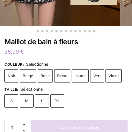
Maillot de bain à fleurs
35,99
€
Sélectionne
COULEUR
:
Noir
Beige
Rose
Blanc
Jaune
Vert
Violet
Sélectionne
TAILLE
:
S
M
L
XL
Ajouter au panier