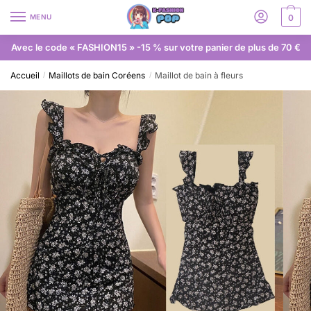
MENU
0
Avec le code « FASHION15 » -15 % sur votre panier de plus de 70 €
Accueil
Maillots de bain Coréens
Maillot de bain à fleurs
/
/