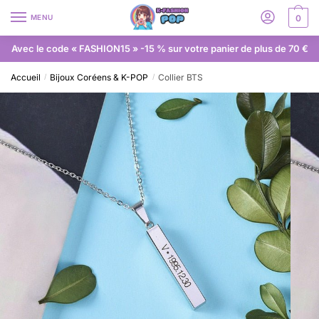
MENU
0
Avec le code « FASHION15 » -15 % sur votre panier de plus de 70 €
Accueil
Bijoux Coréens & K-POP
Collier BTS
/
/