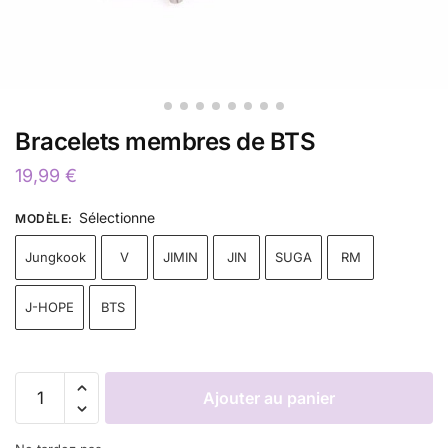
Bracelets membres de BTS
19,99
€
Sélectionne
MODÈLE
:
Jungkook
V
JIMIN
JIN
SUGA
RM
J-HOPE
BTS
Ajouter au panier