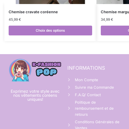
Chemise cravate coréenne
Chemise margu
45,99
€
34,99
€
Choix des options
INFORMATIONS
Mon Compte
Suivre ma Commande
Exprimez votre style avec
F.A.Q/ Contact
nos vêtements coréens
uniques!
Politique de
remboursement et de
retours
Conditions Générales de
Ventes