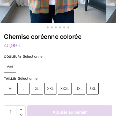
Chemise coréenne colorée
45,99
€
Sélectionne
COULEUR
:
Vert
Sélectionne
TAILLE
:
M
L
XL
XXL
XXXL
4XL
5XL
Ajouter au panier