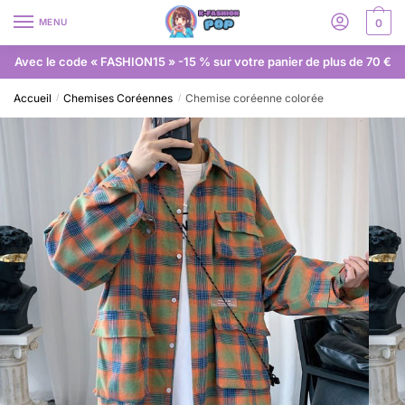
MENU
0
Avec le code « FASHION15 » -15 % sur votre panier de plus de 70 €
Accueil
Chemises Coréennes
Chemise coréenne colorée
/
/