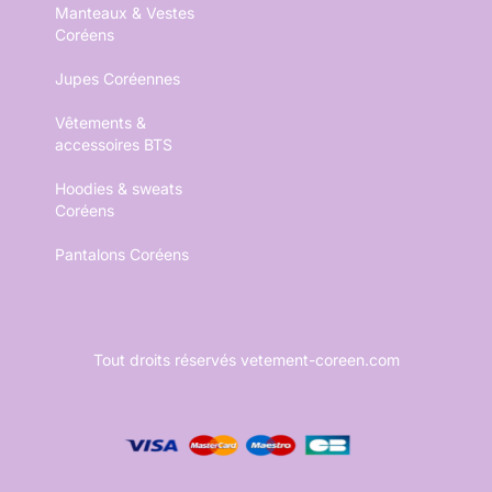
Manteaux & Vestes
Coréens
Jupes Coréennes
Vêtements &
accessoires BTS
Hoodies & sweats
Coréens
Pantalons Coréens
Tout droits réservés vetement-coreen.com