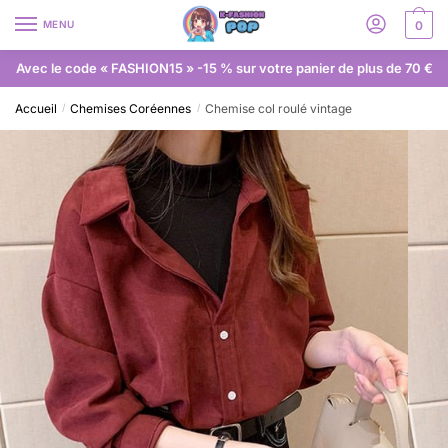
MENU
0
Avec le code « FASHION15 » -15 % sur votre panier de plus de 70 €
Accueil
Chemises Coréennes
Chemise col roulé vintage
/
/