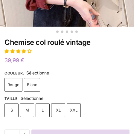
Chemise col roulé vintage
39,99
€
Sélectionne
COULEUR
:
Rouge
Blanc
Sélectionne
TAILLE
:
S
M
L
XL
XXL