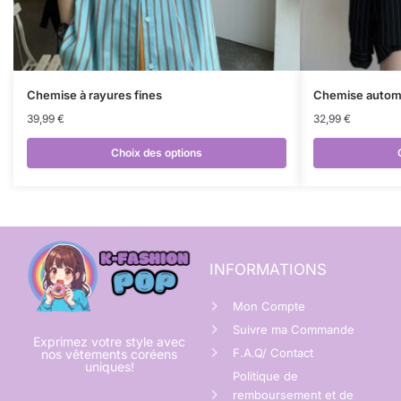
Chemise à rayures fines
Chemise autom
39,99
€
32,99
€
Choix des options
INFORMATIONS
Mon Compte
Suivre ma Commande
Exprimez votre style avec
F.A.Q/ Contact
nos vêtements coréens
uniques!
Politique de
remboursement et de