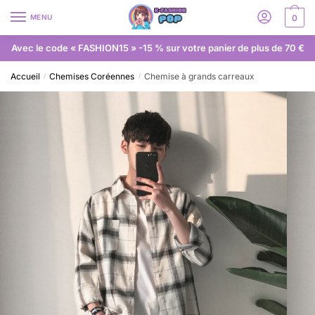
MENU
0
Avec le code « FASHION15 » -15 % sur votre panier de plus de 70 €
Accueil
Chemises Coréennes
Chemise à grands carreaux
/
/