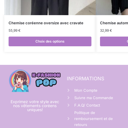
Chemise coréenne oversize avec cravate
Chemise autom
55,99
€
32,99
€
Choix des options
INFORMATIONS
Mon Compte
Suivre ma Commande
Exprimez votre style avec
F.A.Q/ Contact
nos vêtements coréens
uniques!
Politique de
remboursement et de
retours