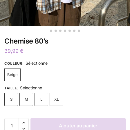
Chemise 80’s
39,99
€
Sélectionne
COULEUR
:
Beige
Sélectionne
TAILLE
:
S
M
L
XL
Ajouter au panier