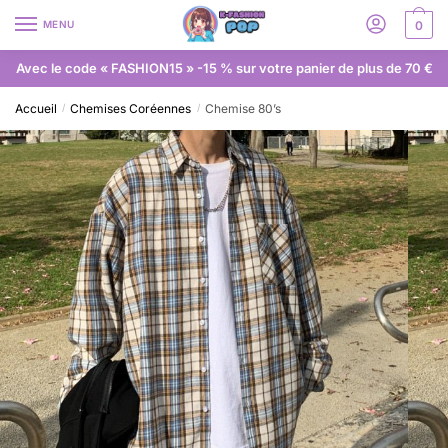
MENU
0
Avec le code « FASHION15 » -15 % sur votre panier de plus de 70 €
Accueil
Chemises Coréennes
Chemise 80’s
/
/