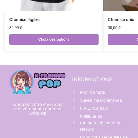
Chemise légère
Chemise chic
32,99
€
39,99
€
Choix des options
INFORMATIONS
Mon Compte
Suivre ma Commande
Exprimez votre style avec
F.A.Q/ Contact
nos vêtements coréens
uniques!
Politique de
remboursement et de
retours
Conditions Générales de