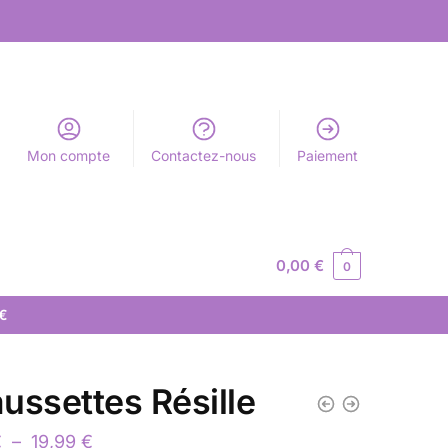
Mon compte
Contactez-nous
Paiement
0,00
€
0
 €
ussettes Résille
€
–
19,99
€