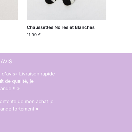
Chaussettes Noires et Blanches
11,99
€
 AVIS
« Livraison rapide
it de qualité, je
nde !! »
contente de mon achat je
nde fortement »