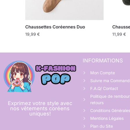
Chaussettes Coréennes Duo
Chausse
19,99
€
11,99
€
INFORMATIONS
Mon Compte
Suivre ma Command
F.A.Q/ Contact
Politique de rembou
retours
Exprimez votre style avec
nos vêtements coréens
Conditions Générale
uniques!
Mentions Légales
Plan du Site