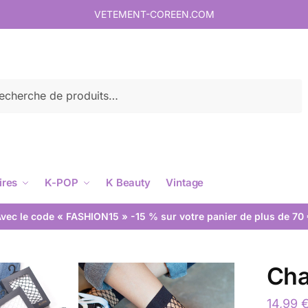
VETEMENT-COREEN.COM
rche
ires
K-POP
K Beauty
Vintage
vec le code « FASHION15 » -15 % sur votre panier de plus de 70
Cha
14,99