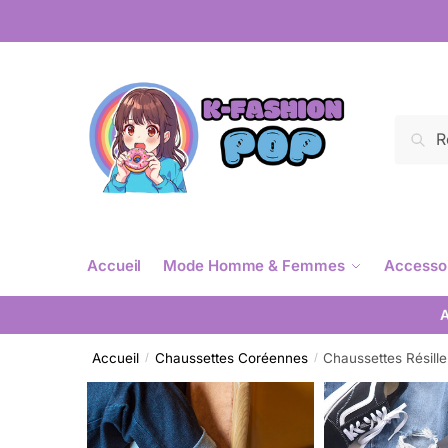
Reche
Accueil
Mode Homme & Femmes
Accesso
A
Accueil
Chaussettes Coréennes
Chaussettes Résille
/
/