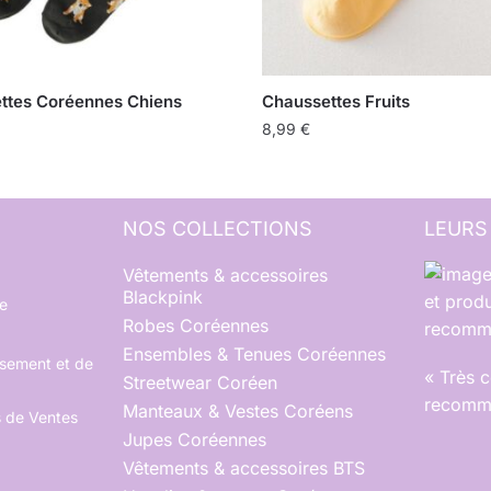
ttes Coréennes Chiens
Chaussettes Fruits
8,99
€
NOS COLLECTIONS
LEURS
Vêtements & accessoires
Blackpink
et produ
e
Robes Coréennes
recomma
Ensembles & Tenues Coréennes
rsement et de
« Très 
Streetwear Coréen
recomma
Manteaux & Vestes Coréens
s de Ventes
Jupes Coréennes
Vêtements & accessoires BTS