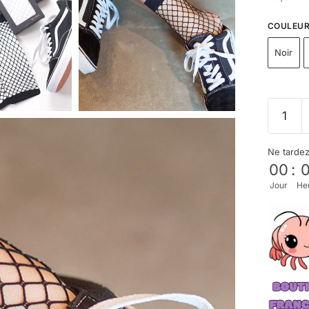
COULEU
Noir
Ne tarde
00
:
Jour
He