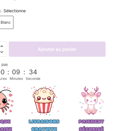
Sélectionne
R
:
Blanc
Ajouter au panier
z pas
00
:
09
:
33
ures
Minutes
Seconde