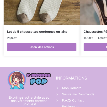
Lot de 5 chaussettes coréennes en laine
Chaussettes Rés
28,99
€
14,99
€
–
19,99
Choix des options
INFORMATIONS
Mon Compte
Suivre ma Commande
Exprimez votre style avec
F.A.Q/ Contact
nos vêtements coréens
uniques!
Politique de