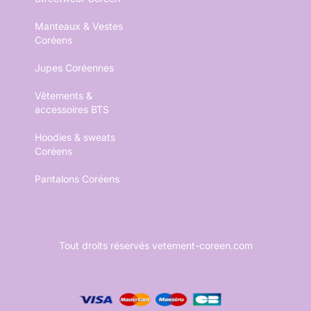
Manteaux & Vestes
Coréens
Jupes Coréennes
Vêtements &
accessoires BTS
Hoodies & sweats
Coréens
Pantalons Coréens
Tout droits réservés vetement-coreen.com