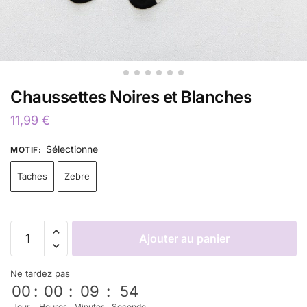
Chaussettes Noires et Blanches
11,99
€
Sélectionne
MOTIF
:
Taches
Zebre
Ajouter au panier
Ne tardez pas
00
:
00
:
09
:
53
Jour
Heures
Minutes
Seconde