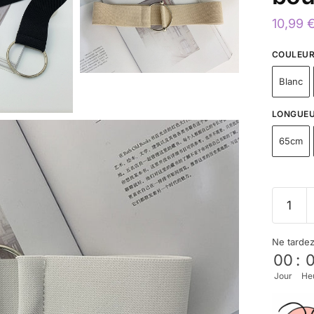
10,99
COULEU
Blanc
LONGUE
65cm
Ne tarde
00
:
Jour
He