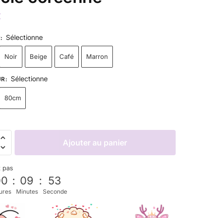
€
Sélectionne
R
:
Noir
Beige
Café
Marron
Sélectionne
UR
:
80cm
Ajouter au panier
z pas
00
:
09
:
52
ures
Minutes
Seconde