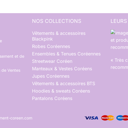
NOS COLLECTIONS
LEURS
Vêtements & accessoires
Blackpink
et produ
e
Robes Coréennes
recomma
Ensembles & Tenues Coréennes
rsement et de
« Très 
Streetwear Coréen
recomma
Manteaux & Vestes Coréens
s de Ventes
Jupes Coréennes
Vêtements & accessoires BTS
Hoodies & sweats Coréens
Pantalons Coréens
tement-coreen.com