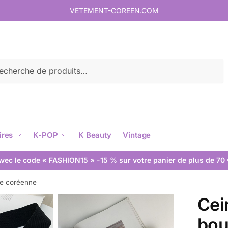
VETEMENT-COREEN.COM
rche
ires
K-POP
K Beauty
Vintage
vec le code « FASHION15 » -15 % sur votre panier de plus de 70
le coréenne
Cei
bou