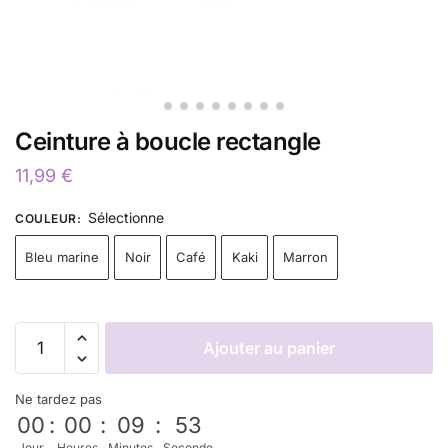
Ceinture à boucle rectangle
11,99
€
Sélectionne
COULEUR
:
Bleu marine
Noir
Café
Kaki
Marron
Ajouter au panier
Ne tardez pas
00
:
00
:
09
:
52
Jour
Heures
Minutes
Seconde