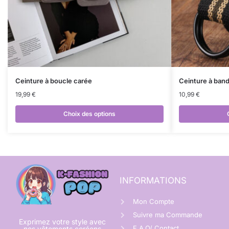
Ceinture à boucle carée
Ceinture à ban
19,99
€
10,99
€
Choix des options
INFORMATIONS
Mon Compte
Suivre ma Commande
Exprimez votre style avec
F.A.Q/ Contact
nos vêtements coréens