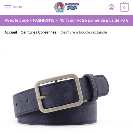
MENU
0
Avec le code « FASHION15 » -15 % sur votre panier de plus de 70 €
Accueil
Ceintures Coréennes
Ceinture à boucle rectangle
/
/