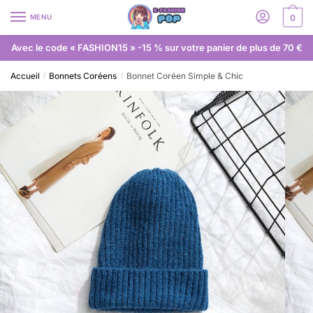
MENU
0
Avec le code « FASHION15 » -15 % sur votre panier de plus de 70 €
Accueil
Bonnets Coréens
Bonnet Coréen Simple & Chic
/
/