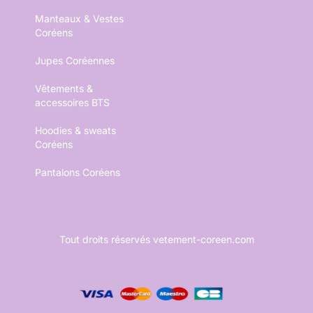
Manteaux & Vestes
Coréens
Jupes Coréennes
Vêtements &
accessoires BTS
Hoodies & sweats
Coréens
Pantalons Coréens
Tout droits réservés vetement-coreen.com