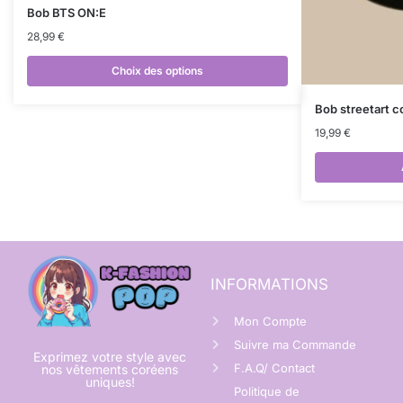
Bob BTS ON:E
28,99
€
Choix des options
Bob streetart 
19,99
€
INFORMATIONS
Mon Compte
Suivre ma Commande
Exprimez votre style avec
F.A.Q/ Contact
nos vêtements coréens
uniques!
Politique de