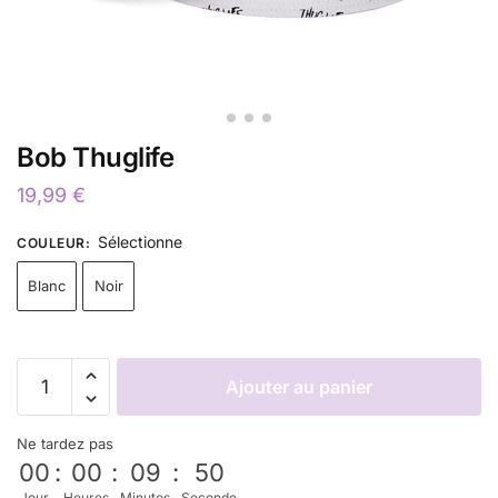
Bob Thuglife
19,99
€
Sélectionne
COULEUR
:
Blanc
Noir
Ajouter au panier
Ne tardez pas
00
:
00
:
09
:
50
Jour
Heures
Minutes
Seconde