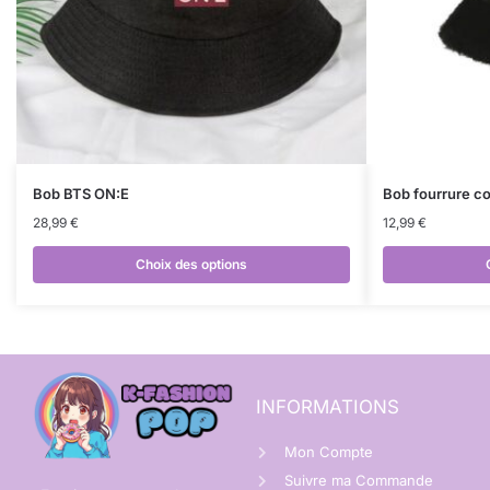
Bob BTS ON:E
Bob fourrure c
28,99
€
12,99
€
Choix des options
INFORMATIONS
Mon Compte
Suivre ma Commande