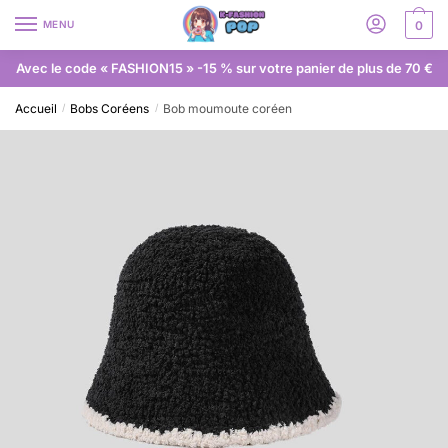
MENU
0
Avec le code « FASHION15 » -15 % sur votre panier de plus de 70 €
Accueil
Bobs Coréens
Bob moumoute coréen
/
/