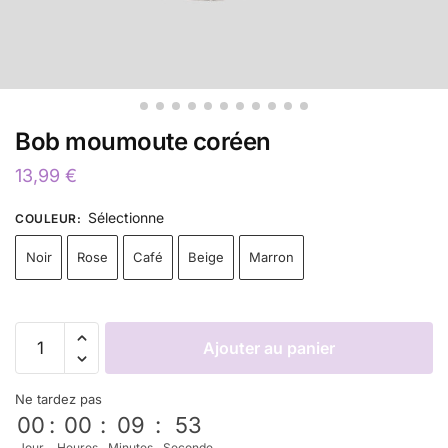
Bob moumoute coréen
13,99
€
Sélectionne
COULEUR
:
Noir
Rose
Café
Beige
Marron
Ajouter au panier
Ne tardez pas
00
:
00
:
09
:
53
Jour
Heures
Minutes
Seconde