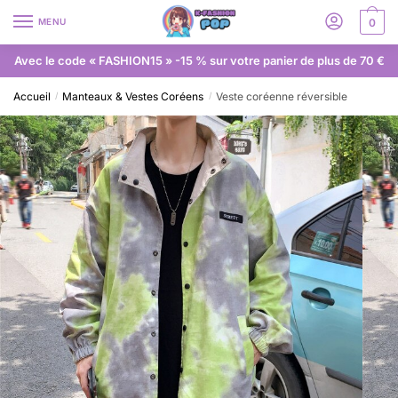
MENU
0
Avec le code « FASHION15 » -15 % sur votre panier de plus de 70 €
Accueil
Manteaux & Vestes Coréens
Veste coréenne réversible
/
/