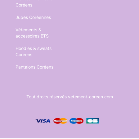
Coréens
Jupes Coréennes
Vêtements &
accessoires BTS
Hoodies & sweats
Coréens
Pantalons Coréens
Tout droits réservés vetement-coreen.com