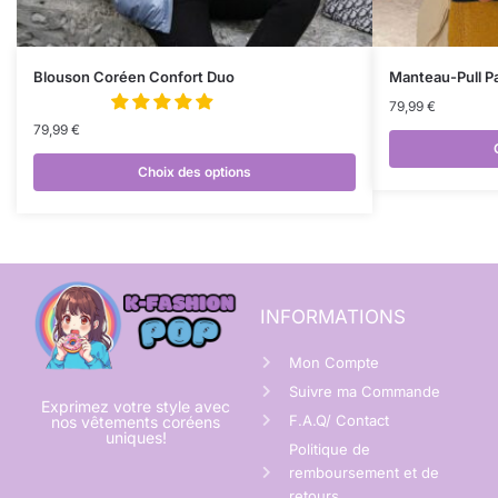
Blouson Coréen Confort Duo
Manteau-Pull P
79,99
€
79,99
€
Choix des options
INFORMATIONS
Mon Compte
Suivre ma Commande
Exprimez votre style avec
F.A.Q/ Contact
nos vêtements coréens
uniques!
Politique de
remboursement et de
retours