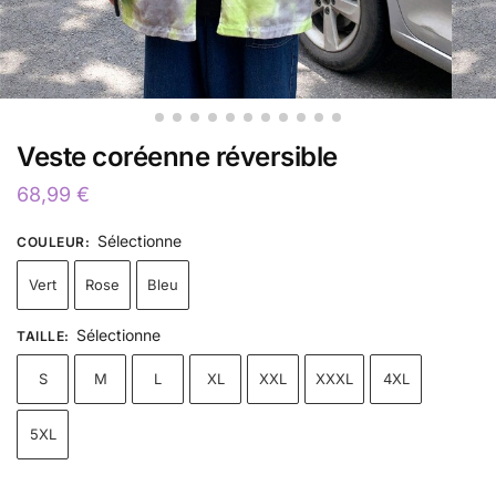
Veste coréenne réversible
68,99
€
Sélectionne
COULEUR
:
Vert
Rose
Bleu
Sélectionne
TAILLE
:
S
M
L
XL
XXL
XXXL
4XL
5XL