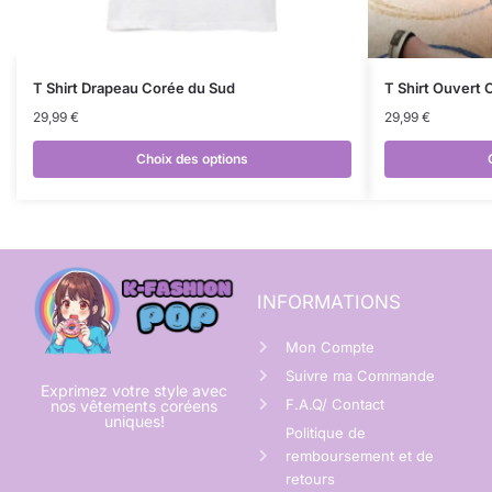
T Shirt Drapeau Corée du Sud
T Shirt Ouvert
29,99
€
29,99
€
Choix des options
INFORMATIONS
Mon Compte
Suivre ma Commande
Exprimez votre style avec
F.A.Q/ Contact
nos vêtements coréens
uniques!
Politique de
remboursement et de
retours