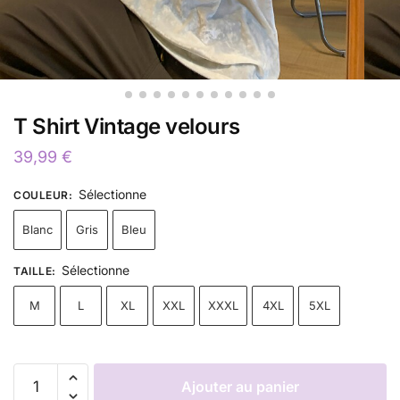
T Shirt Vintage velours
39,99
€
Sélectionne
COULEUR
:
Blanc
Gris
Bleu
Sélectionne
TAILLE
:
M
L
XL
XXL
XXXL
4XL
5XL
Ajouter au panier