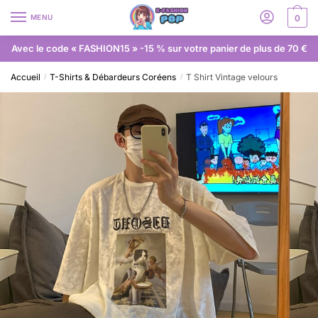
MENU
0
Avec le code « FASHION15 » -15 % sur votre panier de plus de 70 €
Accueil
T-Shirts & Débardeurs Coréens
T Shirt Vintage velours
/
/