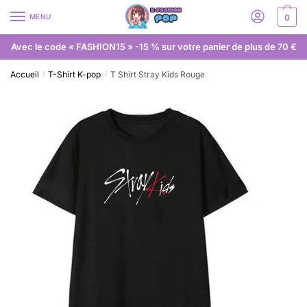
MENU
0
Avec le code « FASHION15 » -15 % sur votre panier de plus de 70 €
Accueil
T-Shirt K-pop
T Shirt Stray Kids Rouge
/
/