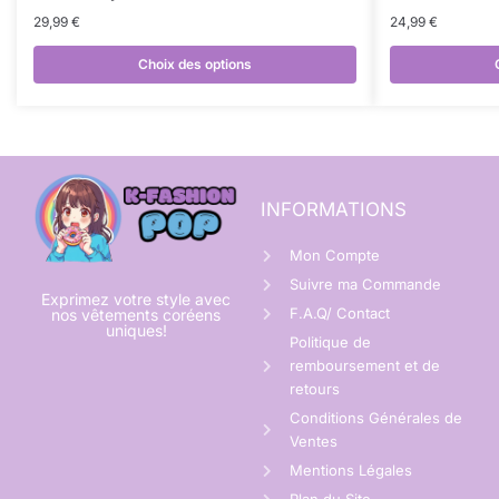
29,99
€
24,99
€
Choix des options
INFORMATIONS
Mon Compte
Suivre ma Commande
Exprimez votre style avec
F.A.Q/ Contact
nos vêtements coréens
uniques!
Politique de
remboursement et de
retours
Conditions Générales de
Ventes
Mentions Légales