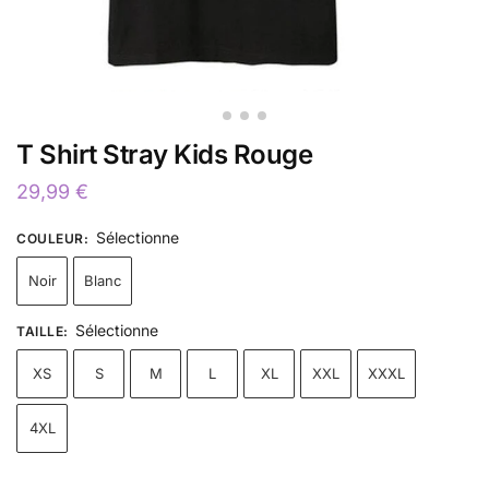
T Shirt Stray Kids Rouge
29,99
€
Sélectionne
COULEUR
:
Noir
Blanc
Sélectionne
TAILLE
:
XS
S
M
L
XL
XXL
XXXL
4XL