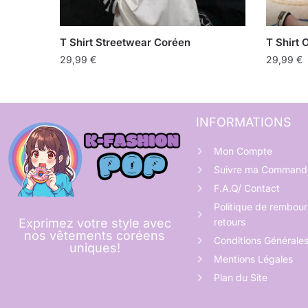
T Shirt Streetwear Coréen
T Shirt 
29,99
€
29,99
€
INFORMATIONS
Mon Compte
Suivre ma Command
F.A.Q/ Contact
Politique de rembou
retours
Exprimez votre style avec
nos vêtements coréens
Conditions Générale
uniques!
Mentions Légales
Plan du Site