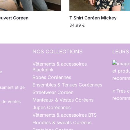
Ouvert Coréen
T Shirt Coréen Mickey
34,99
€
NOS COLLECTIONS
LEURS
Vêtements & accessoires
Blackpink
et produ
e
Robes Coréennes
recomma
Ensembles & Tenues Coréennes
rsement et de
« Très 
Streetwear Coréen
recomma
Manteaux & Vestes Coréens
s de Ventes
Jupes Coréennes
Vêtements & accessoires BTS
Hoodies & sweats Coréens
Pantalons Coréens