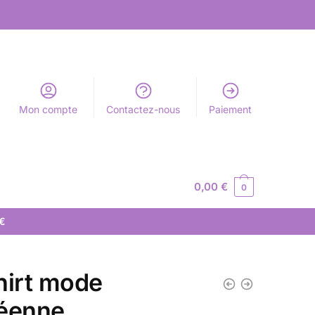
Mon compte
Contactez-nous
Paiement
0,00
€
0
 €
hirt mode
éenne