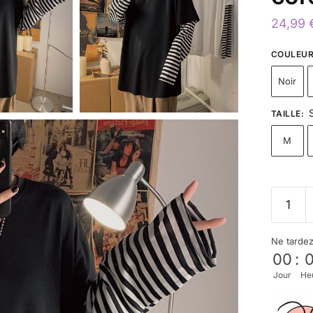
24,99
COULEU
Noir
TAILLE
:
M
Ne tarde
00
:
Jour
He