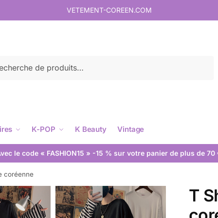
VETEMENT-COREEN.COM
rche
ires
K-POP
K Beauty
Vintage
vec le code « FASHION15 » -15 % sur votre panier de plus de 70
e coréenne
T S
cor