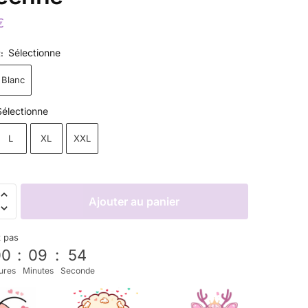
€
Sélectionne
R
:
Blanc
Sélectionne
L
XL
XXL
Ajouter au panier
z pas
00
:
09
:
52
ures
Minutes
Seconde