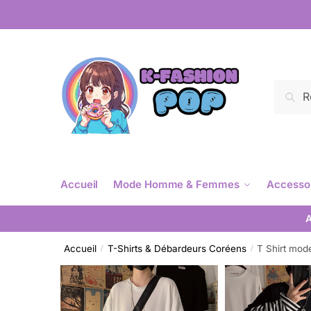
Reche
Accueil
Mode Homme & Femmes
Accesso
A
Accueil
T-Shirts & Débardeurs Coréens
T Shirt mod
/
/