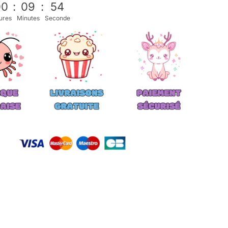
00
:
09
:
53
ures
Minutes
Seconde