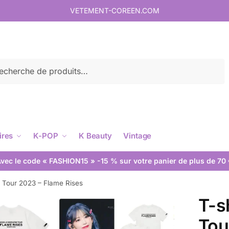
VETEMENT-COREEN.COM
rche
ires
K-POP
K Beauty
Vintage
vec le code « FASHION15 » -15 % sur votre panier de plus de 70
 Tour 2023 – Flame Rises
T-s
Tou