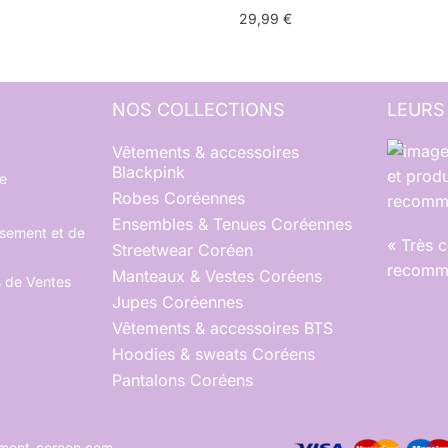
29,99
€
NOS COLLECTIONS
LEURS
Vêtements & accessoires
Blackpink
et produ
e
Robes Coréennes
recomma
Ensembles & Tenues Coréennes
rsement et de
« Très 
Streetwear Coréen
recomma
Manteaux & Vestes Coréens
s de Ventes
Jupes Coréennes
Vêtements & accessoires BTS
Hoodies & sweats Coréens
Pantalons Coréens
tement-coreen.com