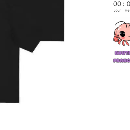
00
:
Jour
He