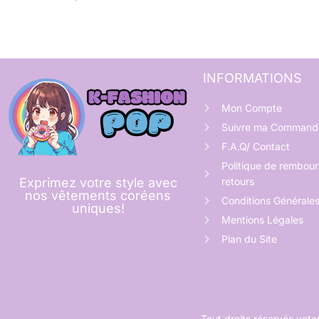
INFORMATIONS
Mon Compte
Suivre ma Command
F.A.Q/ Contact
Politique de rembou
retours
Exprimez votre style avec
nos vêtements coréens
Conditions Générale
uniques!
Mentions Légales
Plan du Site
Tout droits réservés ve