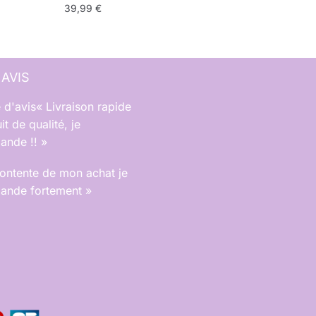
39,99
€
 AVIS
« Livraison rapide
it de qualité, je
nde !! »
contente de mon achat je
nde fortement »