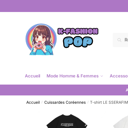
Reche
Accueil
Mode Homme & Femmes
Accesso
A
Accueil
Cuissardes Coréennes
T-shirt LE SSERAFIM
/
/