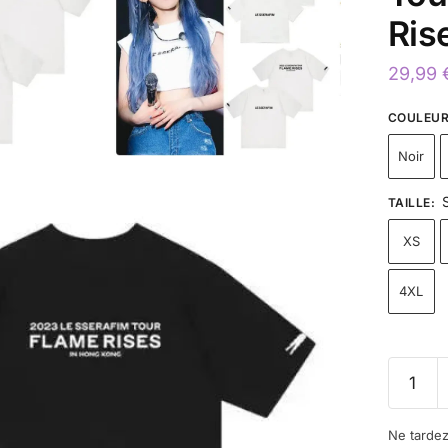
Ris
29,99
COULEU
Noir
TAILLE
:
XS
4XL
Ne tarde