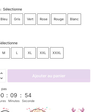
Sélectionne
R
:
Bleu
Gris
Vert
Rose
Rouge
Blanc
Sélectionne
M
L
XL
XXL
XXXL
Ajouter au panier
z pas
00
:
09
:
53
ures
Minutes
Seconde