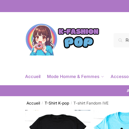
Reche
Accueil
Mode Homme & Femmes
Accesso
A
Accueil
T-Shirt K-pop
T-shirt Fandom IVE
/
/