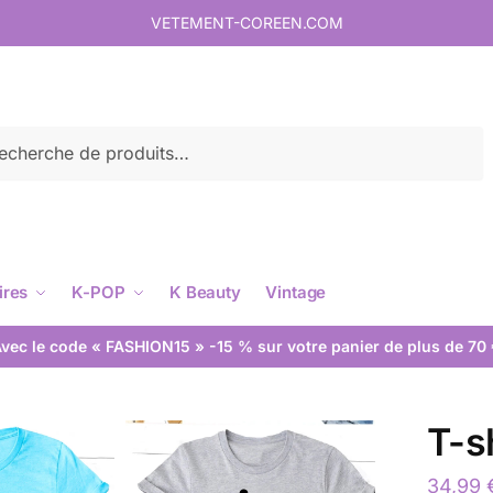
VETEMENT-COREEN.COM
rche
ires
K-POP
K Beauty
Vintage
vec le code « FASHION15 » -15 % sur votre panier de plus de 70
T-s
34,99