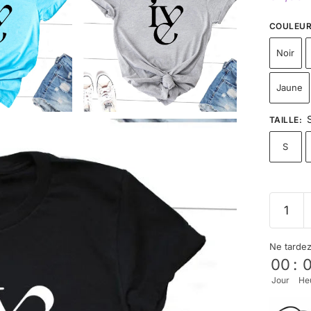
COULEU
Noir
Jaune
TAILLE
:
S
Ne tarde
00
:
Jour
He