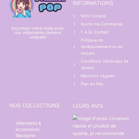
INFORMATIONS
Mon Compte
Suivre ma Commande
Exprimez votre style avec
F.A.Q/ Contact
nos vêtements coréens
uniques!
Politique de
remboursement et de
retours
Conditions Générales de
Ventes
Mentions Légales
Plan du Site
NOS COLLECTIONS
LEURS AVIS
« Livraison
Vêtements &
rapide et produit de
accessoires
qualité, je recommande
Blackpink