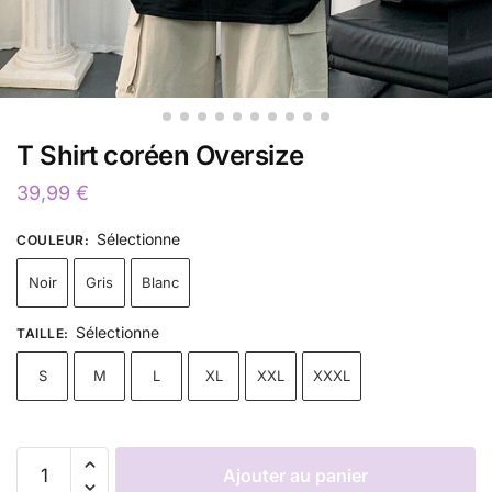
T Shirt coréen Oversize
39,99
€
Sélectionne
COULEUR
:
Noir
Gris
Blanc
Sélectionne
TAILLE
:
S
M
L
XL
XXL
XXXL
Ajouter au panier