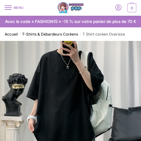
MENU
0
Avec le code « FASHION15 » -15 % sur votre panier de plus de 70 €
Accueil
T-Shirts & Débardeurs Coréens
T Shirt coréen Oversize
/
/