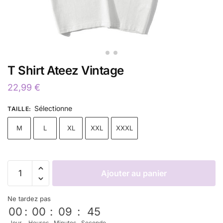
T Shirt Ateez Vintage
22,99
€
Sélectionne
TAILLE
:
M
L
XL
XXL
XXXL
Ajouter au panier
Ne tardez pas
00
:
00
:
09
:
45
Jour
Heures
Minutes
Seconde