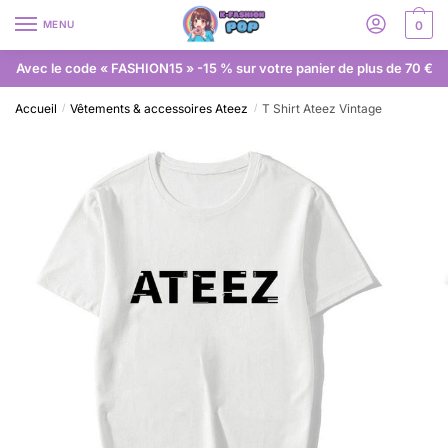
MENU
0
Avec le code « FASHION15 » -15 % sur votre panier de plus de 70 €
Accueil
Vêtements & accessoires Ateez
T Shirt Ateez Vintage
/
/