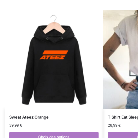
Sweat Ateez Orange
T Shirt Eat Sle
39,99
€
28,99
€
Choix des options