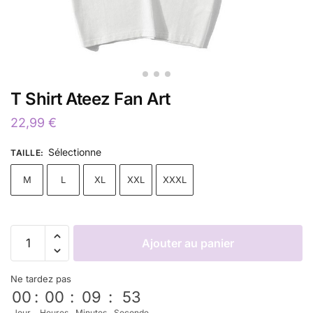
T Shirt Ateez Fan Art
22,99
€
Sélectionne
TAILLE
:
M
L
XL
XXL
XXXL
Ajouter au panier
Ne tardez pas
00
:
00
:
09
:
53
Jour
Heures
Minutes
Seconde