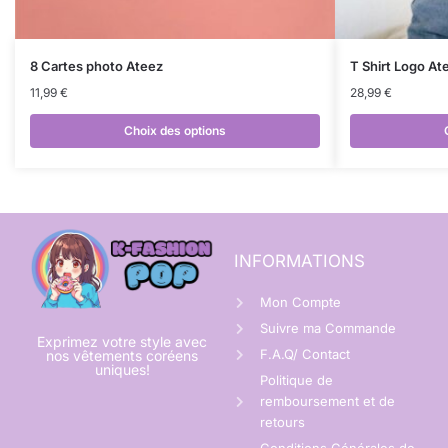
8 Cartes photo Ateez
T Shirt Logo At
11,99
€
28,99
€
Choix des options
INFORMATIONS
Mon Compte
Suivre ma Commande
Exprimez votre style avec
F.A.Q/ Contact
nos vêtements coréens
uniques!
Politique de
remboursement et de
retours