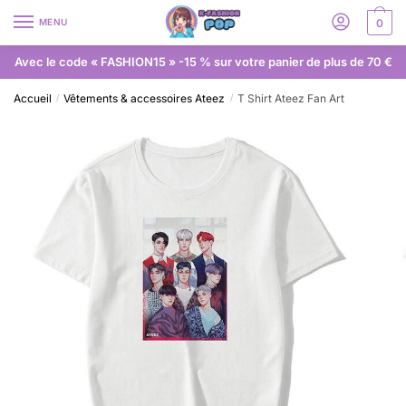
MENU
0
Avec le code « FASHION15 » -15 % sur votre panier de plus de 70 €
Accueil
Vêtements & accessoires Ateez
T Shirt Ateez Fan Art
/
/