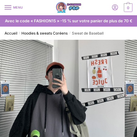
MENU
0
Avec le code « FASHION15 » -15 % sur votre panier de plus de 70 €
Accueil
Hoodies & sweats Coréens
Sweat de Baseball
/
/