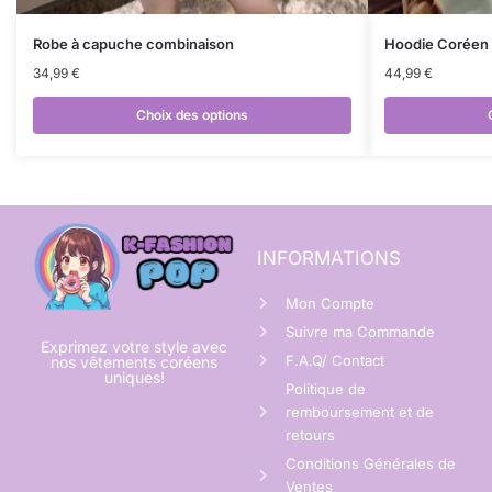
Robe à capuche combinaison
Hoodie Coréen 
34,99
€
44,99
€
Choix des options
INFORMATIONS
Mon Compte
Suivre ma Commande
Exprimez votre style avec
F.A.Q/ Contact
nos vêtements coréens
uniques!
Politique de
remboursement et de
retours
Conditions Générales de
Ventes