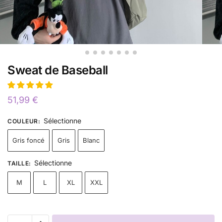
Sweat de Baseball
51,99
€
Sélectionne
COULEUR
:
Gris foncé
Gris
Blanc
Sélectionne
TAILLE
:
M
L
XL
XXL