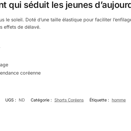
 qui séduit les jeunes d’aujour
 le soleil. Doté d’une taille élastique pour faciliter l’enfil
ls effets de délavé.
r
page
a tendance coréenne
UGS :
ND
Catégorie :
Shorts Coréens
Étiquette :
homme