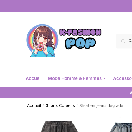
Reche
Accueil
Mode Homme & Femmes
Accesso
A
Accueil
Shorts Coréens
Short en jeans dégradé
/
/