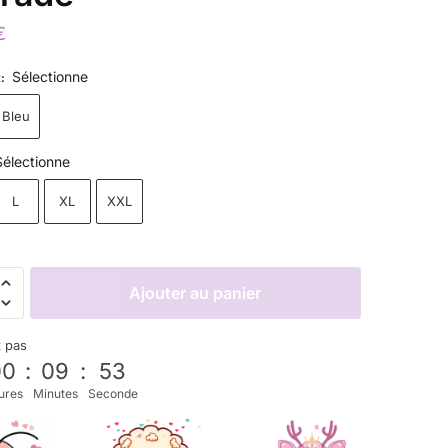
€
Sélectionne
R
:
Bleu
Sélectionne
L
XL
XXL
Ajouter au panier
z pas
00
:
09
:
52
ures
Minutes
Seconde