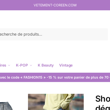
VETEMENT-COREEN.COM
rche
ires
K-POP
K Beauty
Vintage
vec le code « FASHION15 » -15 % sur votre panier de plus de 70
Sho
dég