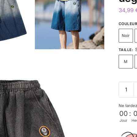
34,99
COULEU
Noir
TAILLE
:
M
Ne tarde
00
:
Jour
He