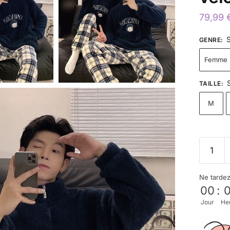
79,99
GENRE
:
Femme
TAILLE
:
M
Ne tarde
00
:
Jour
He