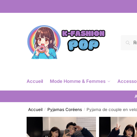
Reche
Accueil
Mode Homme & Femmes
Accesso
A
Accueil
Pyjamas Coréens
Pyjama de couple en vel
/
/