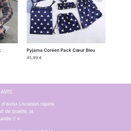
x
Pyjama Coréen Pack Cœur Bleu
45,99
€
 AVIS
« Livraison rapide
it de qualité, je
nde !! »