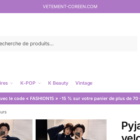
VETEMENT-COREEN.COM
rche
ires
K-POP
K Beauty
Vintage
vec le code « FASHION15 » -15 % sur votre panier de plus de 70
ours
Pyj
vel