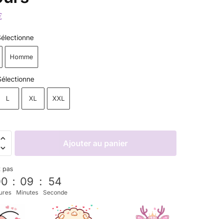
€
Sélectionne
Homme
Sélectionne
L
XL
XXL
Ajouter au panier
z pas
00
:
09
:
52
ures
Minutes
Seconde