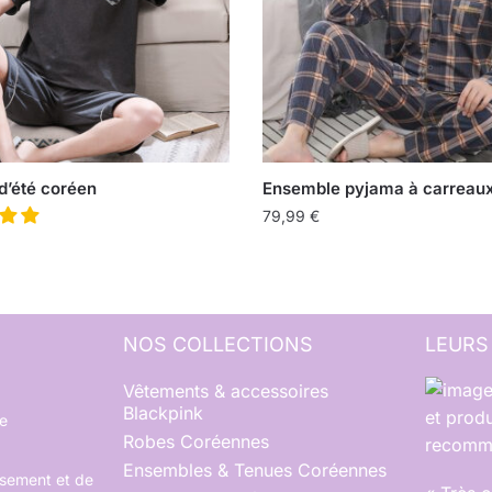
d’été coréen
Ensemble pyjama à carreau
79,99
€
NOS COLLECTIONS
LEURS
Vêtements & accessoires
Blackpink
et produ
e
Robes Coréennes
recomma
Ensembles & Tenues Coréennes
rsement et de