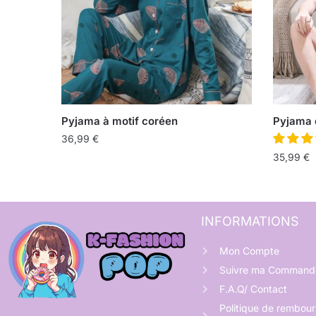
Pyjama à motif coréen
Pyjama 
36,99
€
35,99
€
INFORMATIONS
Mon Compte
Suivre ma Command
F.A.Q/ Contact
Politique de rembou