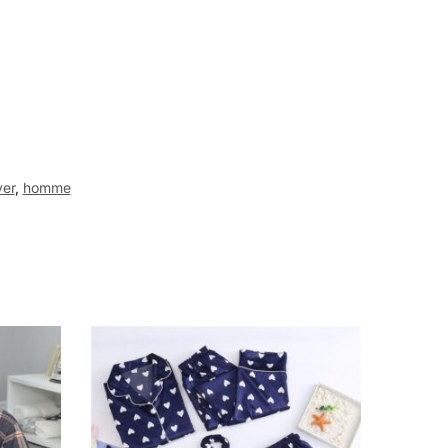
ver
,
homme