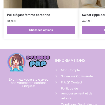
Pull élégant femme coréenne
Sweat zippé co
34,99
€
44,99
€
Choix des options
INFORMATIONS
Mon Compte
Suivre ma Commande
Exprimez votre style avec
F.A.Q/ Contact
nos vêtements coréens
uniques!
Politique de
remboursement et de
retours
Conditions Générales de