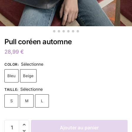
Pull coréen automne
28,99
€
Sélectionne
COLOR
:
Bleu
Beige
Sélectionne
TAILLE
:
S
M
L
Ajouter au panier