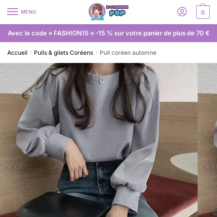
MENU
0
Avec le code « FASHION15 » -15 % sur votre panier de plus de 70 €
Accueil
Pulls & gilets Coréens
Pull coréen automne
/
/