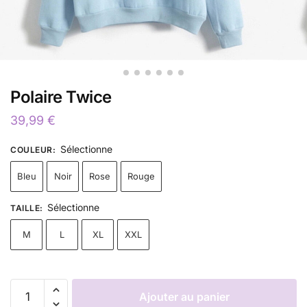
Polaire Twice
39,99
€
Sélectionne
COULEUR
:
Bleu
Noir
Rose
Rouge
Sélectionne
TAILLE
:
M
L
XL
XXL
Ajouter au panier