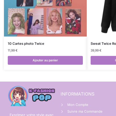
10 Cartes photo Twice
Sweat Twice R
11,99
€
39,99
€
Ajouter au panier
INFORMATIONS
Mon Compte
Suivre ma Commande
Exprimez votre style avec