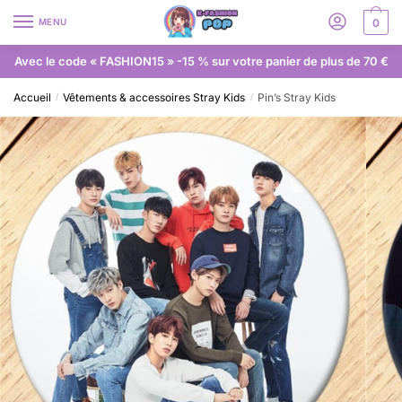
MENU
0
Avec le code « FASHION15 » -15 % sur votre panier de plus de 70 €
Accueil
Vêtements & accessoires Stray Kids
Pin’s Stray Kids
/
/