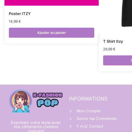
Poster ITZY
14,99
€
Ajouter au panier
T Shirt Itzy
29,99
€
INFORMATIONS
Mon Compte
Suivre ma Commande
Exprimez votre style avec
F.A.Q/ Contact
nos vêtements coréens
uniques!