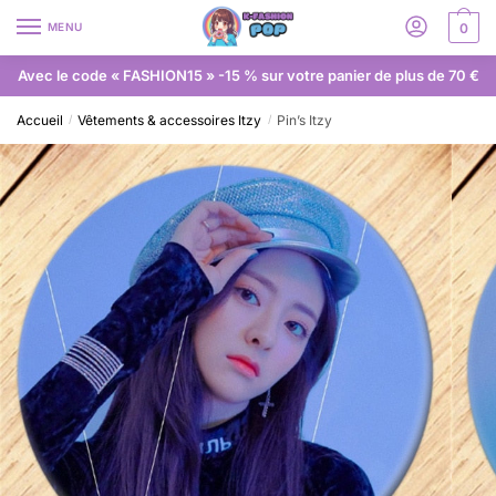
MENU
0
Avec le code « FASHION15 » -15 % sur votre panier de plus de 70 €
Accueil
Vêtements & accessoires Itzy
Pin’s Itzy
/
/