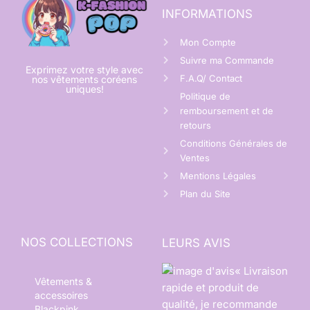
INFORMATIONS
Mon Compte
Suivre ma Commande
Exprimez votre style avec
F.A.Q/ Contact
nos vêtements coréens
uniques!
Politique de
remboursement et de
retours
Conditions Générales de
Ventes
Mentions Légales
Plan du Site
NOS COLLECTIONS
LEURS AVIS
« Livraison
Vêtements &
rapide et produit de
accessoires
qualité, je recommande
Blackpink