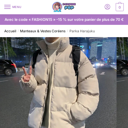
MENU
0
Avec le code « FASHION15 » -15 % sur votre panier de plus de 70 €
Accueil
Manteaux & Vestes Coréens
Parka Harajuku
/
/