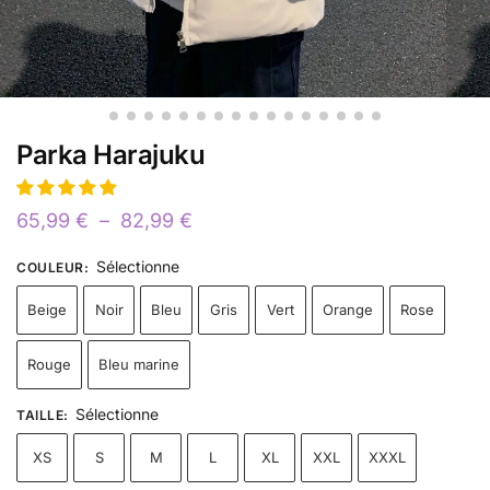
Parka Harajuku
65,99
€
–
82,99
€
Sélectionne
COULEUR
:
Beige
Noir
Bleu
Gris
Vert
Orange
Rose
Rouge
Bleu marine
Sélectionne
TAILLE
:
XS
S
M
L
XL
XXL
XXXL