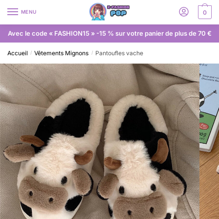
MENU
0
Avec le code « FASHION15 » -15 % sur votre panier de plus de 70 €
Accueil
Vêtements Mignons
Pantoufles vache
/
/