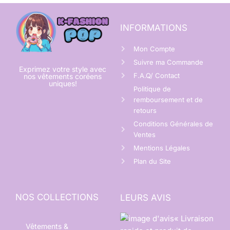
INFORMATIONS
Mon Compte
Suivre ma Commande
Exprimez votre style avec
F.A.Q/ Contact
nos vêtements coréens
uniques!
Politique de
remboursement et de
retours
Conditions Générales de
Ventes
Mentions Légales
Plan du Site
NOS COLLECTIONS
LEURS AVIS
« Livraison
Vêtements &