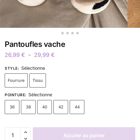
Pantoufles vache
26,99
€
–
29,99
€
Sélectionne
STYLE
:
Fourrure
Tissu
Sélectionne
POINTURE
:
36
38
40
42
44
Ajouter au panier