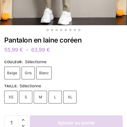
Pantalon en laine coréen
55,99
€
–
63,99
€
Sélectionne
COULEUR
:
Beige
Gris
Blanc
Sélectionne
TAILLE
:
XS
S
M
L
XL
Ajouter au panier