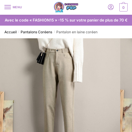
MENU
0
Avec le code « FASHION15 » -15 % sur votre panier de plus de 70 €
Accueil
Pantalons Coréens
Pantalon en laine coréen
/
/