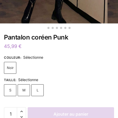
Pantalon coréen Punk
45,99
€
Sélectionne
COULEUR
:
Noir
Sélectionne
TAILLE
:
S
M
L
Ajouter au panier