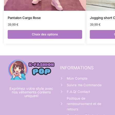
Pantalon Cargo Rose
Jogging short 
39,99
€
39,99
€
Choix des options
INFORMATIONS
Mon Compte
Suivre ma Commande
Exprimez votre style avec
F.A.Q/ Contact
nos vêtements coréens
uniques!
Politique de
remboursement et de
retours