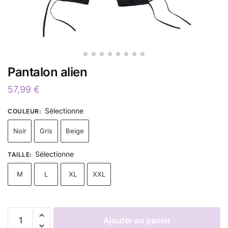
Pantalon alien
57,99
€
Sélectionne
COULEUR
:
Noir
Gris
Beige
Sélectionne
TAILLE
:
M
L
XL
XXL
Ajouter au panier