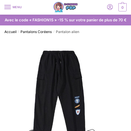
MENU
0
Avec le code « FASHION15 » -15 % sur votre panier de plus de 70 €
Accueil
Pantalons Coréens
Pantalon alien
/
/