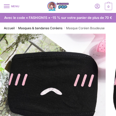
MENU
0
Avec le code « FASHION15 » -15 % sur votre panier de plus de 70 €
Accueil
Masques & bandanas Coréens
Masque Coréen Boudeuse
/
/