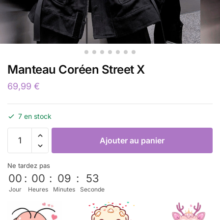
Manteau Coréen Street X
69,99
€
7 en stock
Ajouter au panier
Ne tardez pas
00
:
00
:
09
:
52
Jour
Heures
Minutes
Seconde