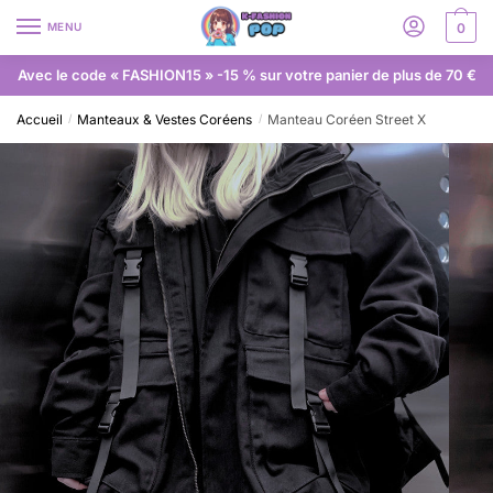
MENU
0
Avec le code « FASHION15 » -15 % sur votre panier de plus de 70 €
Accueil
Manteaux & Vestes Coréens
Manteau Coréen Street X
/
/