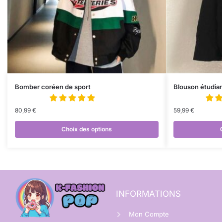
Bomber coréen de sport
Blouson étudia
80,99
€
59,99
€
Choix des options
INFORMATIONS
Mon Compte