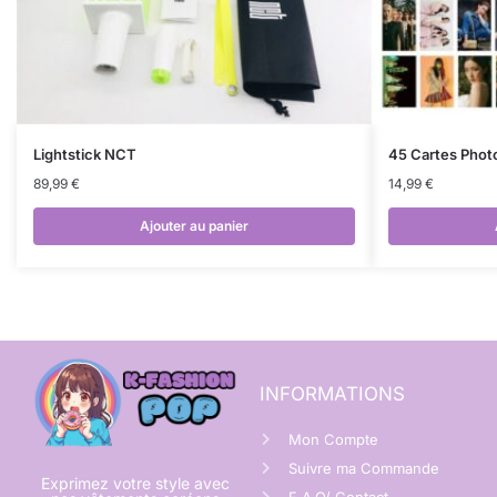
Lightstick NCT
45 Cartes Phot
89,99
€
14,99
€
Ajouter au panier
INFORMATIONS
Mon Compte
Suivre ma Commande
Exprimez votre style avec
F.A.Q/ Contact