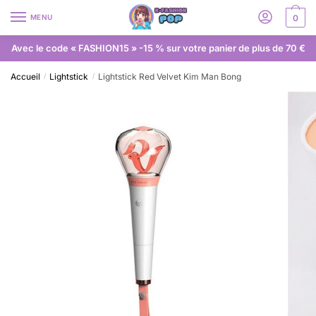
MENU
0
Avec le code « FASHION15 » -15 % sur votre panier de plus de 70 €
Accueil
Lightstick
Lightstick Red Velvet Kim Man Bong
/
/