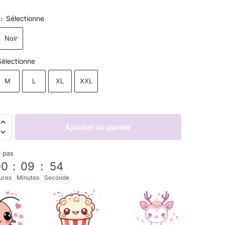
Sélectionne
R
:
Noir
Sélectionne
M
L
XL
XXL
Ajouter au panier
z pas
00
:
09
:
53
ures
Minutes
Seconde