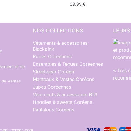
39,99
€
NOS COLLECTIONS
LEURS
Vêtements & accessoires
Blackpink
et produ
e
Robes Coréennes
recomma
Ensembles & Tenues Coréennes
rsement et de
« Très 
Streetwear Coréen
recomma
Manteaux & Vestes Coréens
s de Ventes
Jupes Coréennes
Vêtements & accessoires BTS
Hoodies & sweats Coréens
Pantalons Coréens
tement-coreen.com