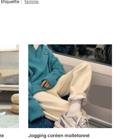
Étiquette :
femme
ze
Jogging coréen molletonné