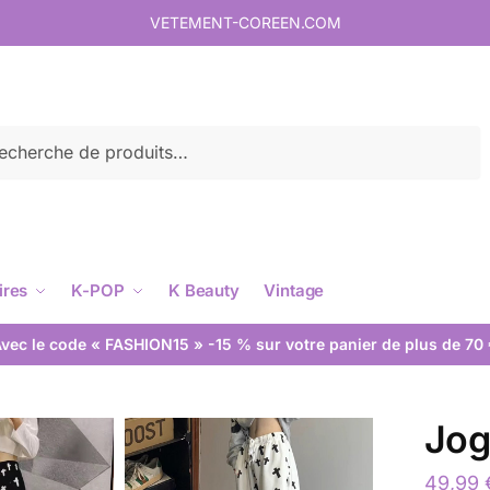
VETEMENT-COREEN.COM
rche
ires
K-POP
K Beauty
Vintage
vec le code « FASHION15 » -15 % sur votre panier de plus de 70
Jog
49,99