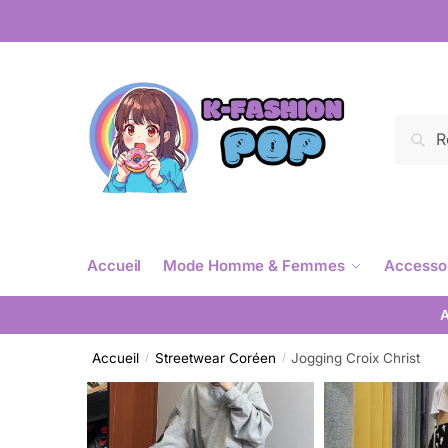
Reche
Accueil
Mode Homme & Femmes
Accesso
A
Accueil
Streetwear Coréen
Jogging Croix Christ
/
/