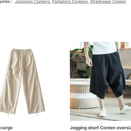
ories :
Joggings Coréens
,
Pantalons Coréens
,
Streetwear Coréen
 cargo
Jogging short Coréen oversi