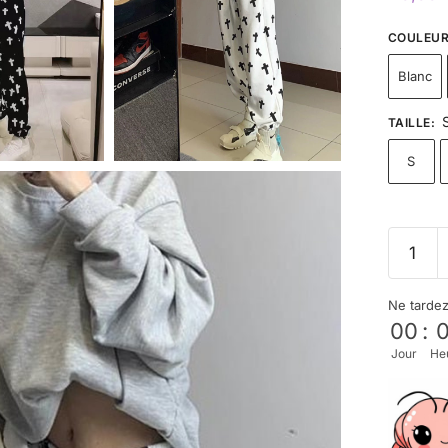
COULEU
Blanc
TAILLE
:
S
Ne tarde
00
:
Jour
He