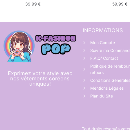
39,99
€
59,99
€
INFORMATIONS
Mon Compte
Suivre ma Command
F.A.Q/ Contact
Politique de rembou
retours
Exprimez votre style avec
nos vêtements coréens
Conditions Générale
uniques!
Mentions Légales
Plan du Site
Tout droits réservés ve