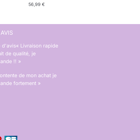
56,99
€
 AVIS
« Livraison rapide
it de qualité, je
nde !! »
contente de mon achat je
nde fortement »