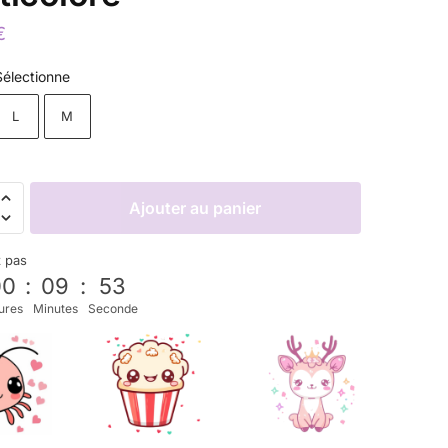
€
Sélectionne
L
M
Ajouter au panier
z pas
00
:
09
:
52
ures
Minutes
Seconde