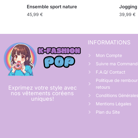
Ensemble sport nature
Jogging
45,99
€
39,99
€
INFORMATIONS
Mon Compte
Suivre ma Command
F.A.Q/ Contact
Politique de rembou
retours
Exprimez votre style avec
nos vêtements coréens
Conditions Générale
uniques!
Mentions Légales
Plan du Site