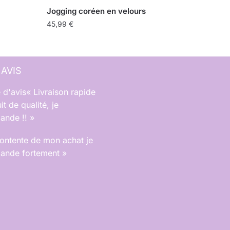
Jogging coréen en velours
45,99
€
 AVIS
« Livraison rapide
it de qualité, je
nde !! »
contente de mon achat je
nde fortement »