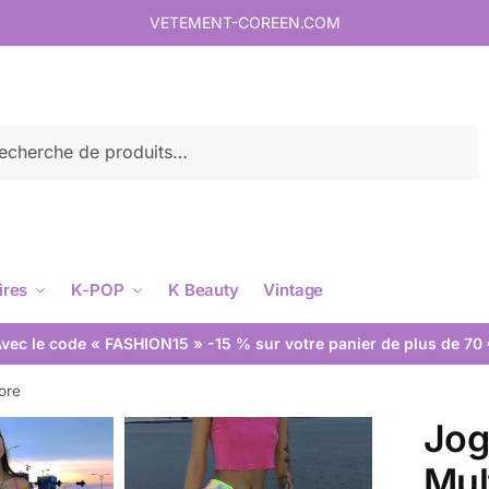
VETEMENT-COREEN.COM
rche
ires
K-POP
K Beauty
Vintage
vec le code « FASHION15 » -15 % sur votre panier de plus de 70
ore
Jog
Mul