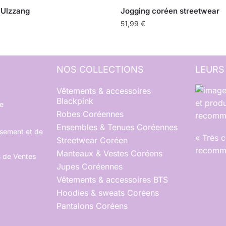
 Ulzzang
Jogging coréen streetwear
51,99
€
NOS COLLECTIONS
LEURS
Vêtements & accessoires
Blackpink
et produ
e
Robes Coréennes
recomma
Ensembles & Tenues Coréennes
rsement et de
« Très 
Streetwear Coréen
recomma
Manteaux & Vestes Coréens
s de Ventes
Jupes Coréennes
Vêtements & accessoires BTS
Hoodies & sweats Coréens
Pantalons Coréens