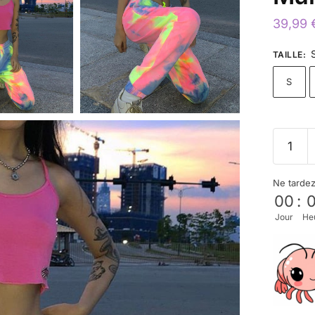
39,99
TAILLE
:
S
Ne tarde
00
:
Jour
He