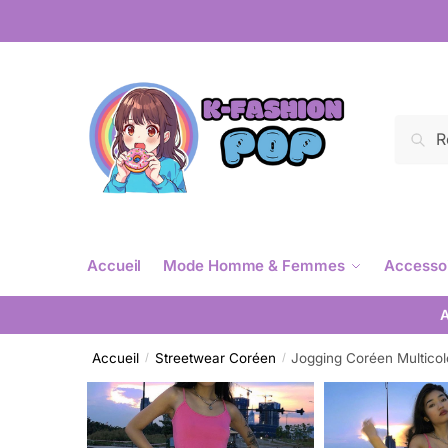
Reche
Accueil
Mode Homme & Femmes
Accesso
A
Accueil
Streetwear Coréen
Jogging Coréen Multicol
/
/