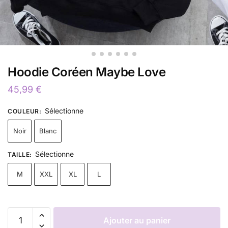
Hoodie Coréen Maybe Love
45,99
€
Sélectionne
COULEUR
:
Noir
Blanc
Sélectionne
TAILLE
:
M
XXL
XL
L
Ajouter au panier