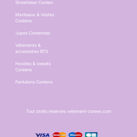
Streetwear Coréen
Manteaux & Vestes
Coréens
Jupes Coréennes
Vêtements &
accessoires BTS
Hoodies & sweats
Coréens
Pantalons Coréens
Tout droits réservés vetement-coreen.com