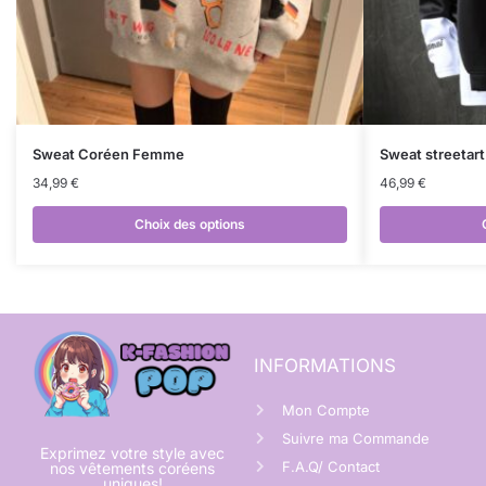
Sweat Coréen Femme
Sweat streetart
34,99
€
46,99
€
Choix des options
INFORMATIONS
Mon Compte
Suivre ma Commande
Exprimez votre style avec
F.A.Q/ Contact
nos vêtements coréens
uniques!