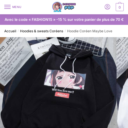
MENU
0
Avec le code « FASHION15 » -15 % sur votre panier de plus de 70 €
Accueil
Hoodies & sweats Coréens
Hoodie Coréen Maybe Love
/
/