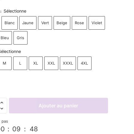
Sélectionne
R
:
Blanc
Jaune
Vert
Beige
Rose
Violet
Bleu
Gris
Sélectionne
M
L
XL
XXL
XXXL
4XL
Ajouter au panier
z pas
00
:
09
:
47