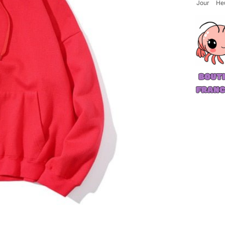
Jour
He