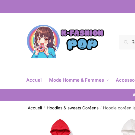
Reche
Accueil
Mode Homme & Femmes
Accesso
A
Accueil
Hoodies & sweats Coréens
Hoodie coréen l
/
/