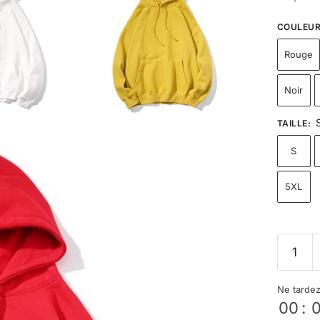
COULEU
Rouge
Noir
TAILLE
:
S
5XL
Ne tarde
00
: