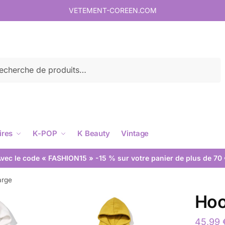
VETEMENT-COREEN.COM
rche
ires
K-POP
K Beauty
Vintage
vec le code « FASHION15 » -15 % sur votre panier de plus de 70
arge
Hoo
45,99